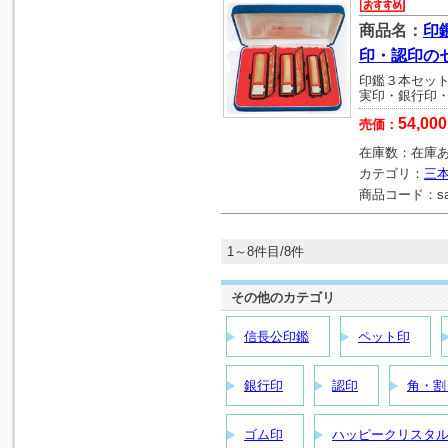
商品名：
印
印・認印の
印鑑３本セッ
実印・銀行印
54,000
売価：
在庫数：
在庫
カテゴリ：
三
商品コード：
s
1～8件目/8件
その他のカテゴリ
信長公印鑑
ペット印
銀行印
認印
角・割
ゴム印
ハッピークリスタ