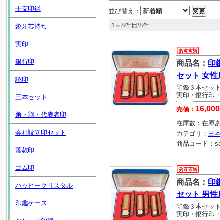
干支印鑑
並び替え：
1～8件目/8件
象牙芯持ち
実印
銀行印
商品名：
印
セット 女性
認印
印鑑３本セッ
実印・銀行印
三本セット
16,000
売価：
角・割・代表者印
在庫数：
在庫
会社設立印セット
カテゴリ：
三
商品コード：
s
落款印
ゴム印
商品名：
印
ハッピークリスタル
セット 男性
印鑑ケース
印鑑３本セッ
実印・銀行印