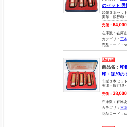
のセット 男
印鑑３本セッ
実印・銀行印
64,000
売価：
在庫数：
在庫
カテゴリ：
三
商品コード：
s
商品名：
印
印・認印の
印鑑３本セッ
実印・銀行印
38,000
売価：
在庫数：
在庫
カテゴリ：
三
商品コード：
s