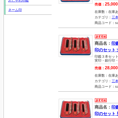
おしゃれ印鑑
25,000
売価：
ネーム印
在庫数：
在庫
カテゴリ：
三
商品コード：
s
商品名：
印
印のセット 
印鑑３本セッ
実印・銀行印
28,000
売価：
在庫数：
在庫
カテゴリ：
三
商品コード：
s
商品名：
印
印のセット 