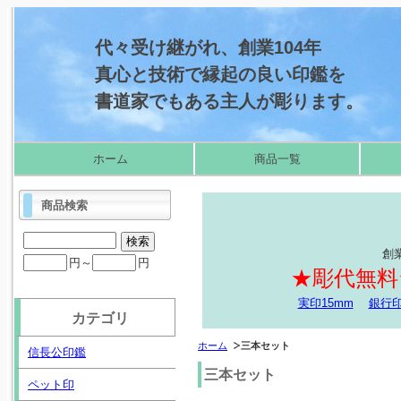
代々受け継がれ、創業104年
真心と技術で縁起の良い印鑑を
書道家でもある主人が彫ります。
ホーム
商品一覧
商品検索
創
円～
円
★彫代無料
実印15mm
銀行印
カテゴリ
ホーム
三本セット
信長公印鑑
三本セット
ペット印