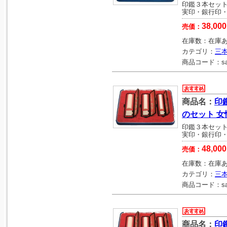
印鑑３本セッ
実印・銀行印
38,000
売価：
在庫数：
在庫
カテゴリ：
三
商品コード：
s
商品名：
印
のセット 女
印鑑３本セッ
実印・銀行印
48,000
売価：
在庫数：
在庫
カテゴリ：
三
商品コード：
s
商品名：
印