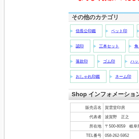
その他のカテゴリ
信長公印鑑
ペット印
認印
三本セット
角
落款印
ゴム印
ハッ
おしゃれ印鑑
ネーム印
Shop インフォメーショ
販売店名
賀雲堂印房
代表者
波賀野 正之
所在地
〒500-8059 
TEL番号
058-262-5952