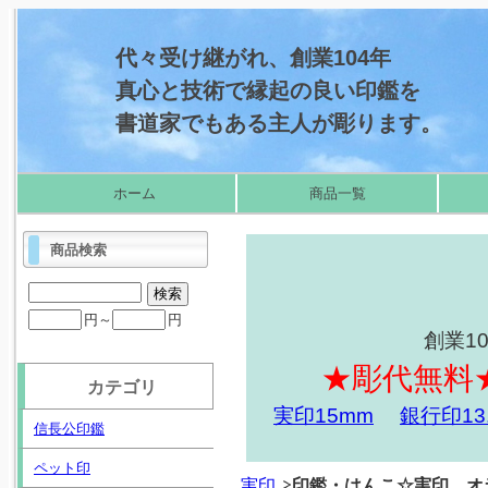
代々受け継がれ、創業104年
真心と技術で縁起の良い印鑑を
書道家でもある主人が彫ります。
ホーム
商品一覧
商品検索
円～
円
創業1
★彫代無料
カテゴリ
実印15mm
銀行印13
信長公印鑑
ペット印
実印
印鑑・はんこ☆実印 オ