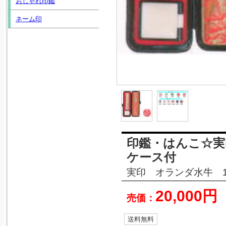
おしゃれ印鑑
ネーム印
印鑑・はんこ☆
ケース付
実印 オランダ水牛 1
20,000円
売価：
送料無料