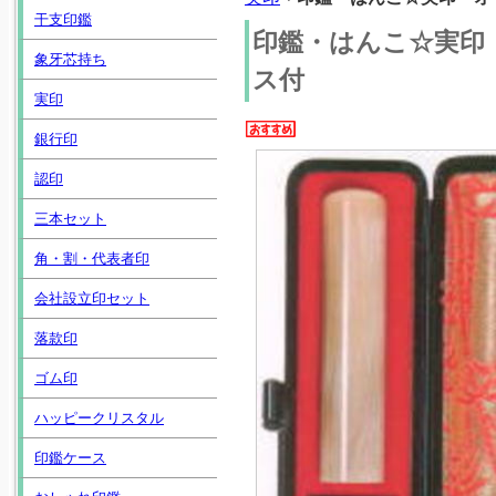
干支印鑑
印鑑・はんこ☆実印
象牙芯持ち
ス付
実印
銀行印
認印
三本セット
角・割・代表者印
会社設立印セット
落款印
ゴム印
ハッピークリスタル
印鑑ケース