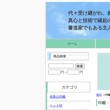
代々受け継がれ、創
真心と技術で縁起
書道家でもある主
ホーム
商品検索
円～
円
カテゴリ
実印
印
信長公印鑑
印鑑・
ペット印