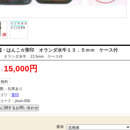
鑑・はんこ☆実印 オランダ水牛１３．５ｍｍ ケース付
 オランダ水牛 13.5mm ケース付
15,000円
：
料無料
数：
在庫あり
ゴリ：
実印
コード：
jituin-006
書体