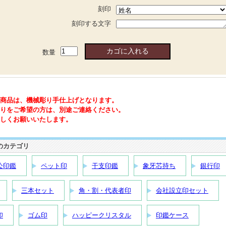
刻印
刻印する文字
数量
商品は、機械彫り手仕上げとなります。
りをご希望の方は、別途ご連絡ください。
しくお願いいたします。
のカテゴリ
公印鑑
ペット印
干支印鑑
象牙芯持ち
銀行印
三本セット
角・割・代表者印
会社設立印セット
印
ゴム印
ハッピークリスタル
印鑑ケース