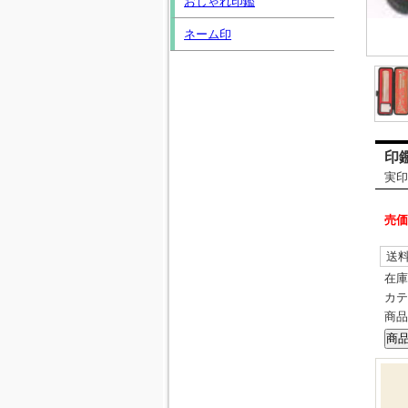
おしゃれ印鑑
ネーム印
印
実印
売価
送
在庫
カテ
商品