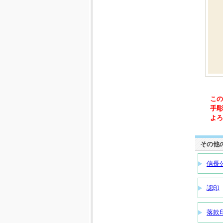
この
手彫
よろ
その他
信長
認印
落款