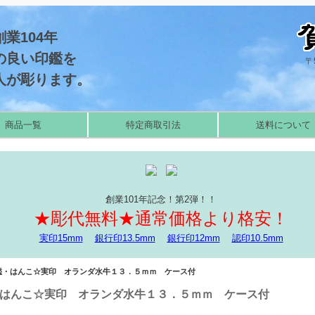
業104年
の良い印鑑を
〒
人が彫ります。
商品一覧
特定商取引法
送料について
創業101年記念！第2弾！！
★彫代無料★通常価格より格安！
実印15mm
銀行印13.5mm
銀行印12mm
認印10.5mm
鑑・はんこ☆実印 オランダ水牛１３．５ｍｍ ケース付
はんこ☆実印 オランダ水牛１３．５ｍｍ ケース付