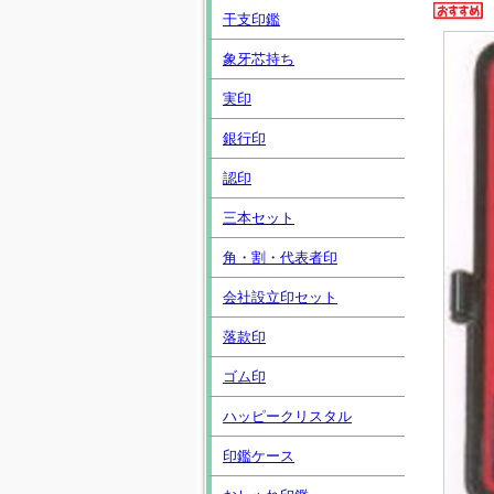
干支印鑑
象牙芯持ち
実印
銀行印
認印
三本セット
角・割・代表者印
会社設立印セット
落款印
ゴム印
ハッピークリスタル
印鑑ケース