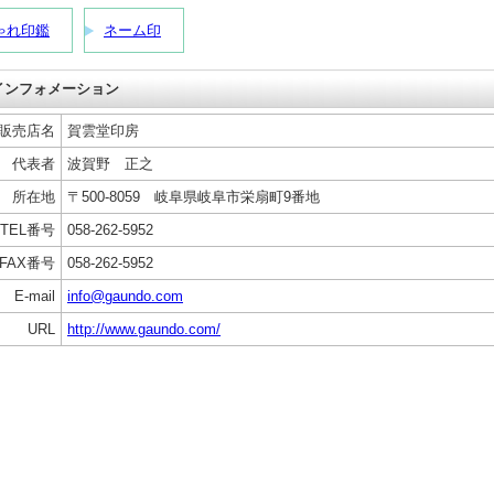
ゃれ印鑑
ネーム印
 インフォメーション
販売店名
賀雲堂印房
代表者
波賀野 正之
所在地
〒500-8059 岐阜県岐阜市栄扇町9番地
TEL番号
058-262-5952
FAX番号
058-262-5952
E-mail
info@gaundo.com
URL
http://www.gaundo.com/