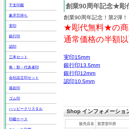
創業90周年記念★彫
干支印鑑
象牙芯持ち
創業90周年記念！第2弾！
★彫代無料★の商
実印
銀行印
通常価格の半額以
認印
実印15mm
三本セット
銀行印13.5mm
角・割・代表者印
銀行印12mm
会社設立印セット
認印10.5mm
落款印
ゴム印
ハッピークリスタル
Shop インフォメーショ
印鑑ケース
販売店名
賀雲堂印房