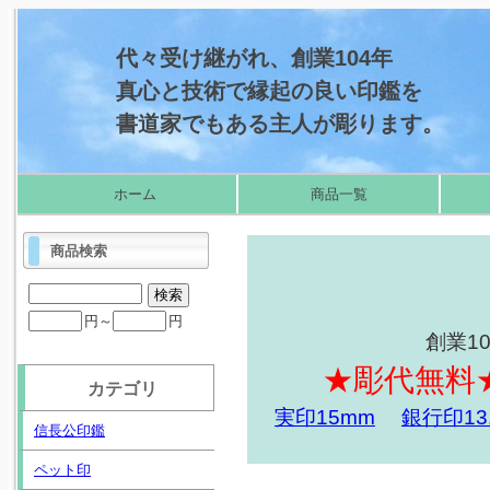
代々受け継がれ、創業104年
真心と技術で縁起の良い印鑑を
書道家でもある主人が彫ります。
ホーム
商品一覧
商品検索
円～
円
創業1
★彫代無料
カテゴリ
実印15mm
銀行印13
信長公印鑑
ペット印